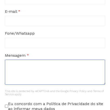
E-mail
*
Fone/Whatsapp
Mensagem
*
reCAPTCHA
*
This site is protected by reCAPTCHA and the Google
Privacy Policy
and
Terms of
Service
apply.
Eu concordo com a Política de Privacidade do site
ao informar meus dados